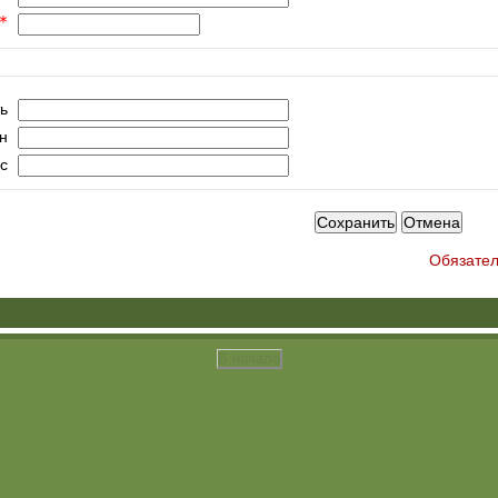
ь
н
с
Обязател
В начало