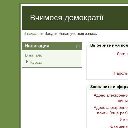
Вчимося демократії
В начало
▶
Вход
▶
Новая учетная запись
Выберите имя пол
Навигация
Логин
В начало
Курсы
Пароль
Заполните инфор
Адрес электронно
почты
Адрес электронно
почты (ещё раз)
Имя
Фамилия