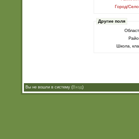
Город/Село
Другие поля
Област
Райо
Школа, кла
Вы не вошли в систему (
Вход
)