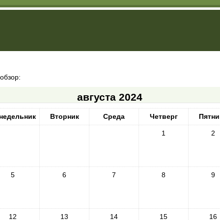
обзор:
августа 2024
недельник
Вторник
Среда
Четверг
Пятни
1
2
5
6
7
8
9
12
13
14
15
16