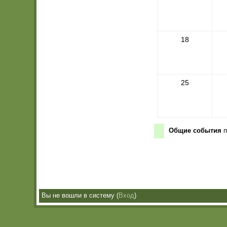
18
25
Общие события
п
Вы не вошли в систему (
Вход
)